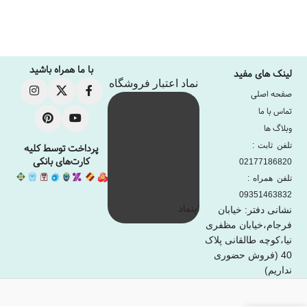
با ما همراه باشید
لینک های مفید
نماد اعتبار فروشگاه
صفحه اصلی
تماس با ما
وبلاگ ها
تلفن ثابت :
پرداخت توسط کلیه
کارت‌های بانکی
02177186820
تلفن همراه :
09351463832
اینماد
نشانی دفتر: خیابان
فرجام،خیابان مظفری
نیا،کوچه طالقانی پلاک
40 (فروش حضوری
نداریم)