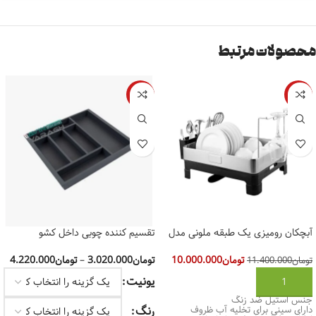
محصولات مرتبط
-10%
-12%
آبچکان رومیزی یک طبقه ملونی مدل
تقسیم کننده چوبی داخل کشو
Euro Design کد 9162
آلبا(یونیت 60 و 90)
تومان
10.000.000
تومان
3.020.000
–
تومان
4.220.000
تومان
11.400.000
یونیت
افزودن به سبد خرید
جنس استیل ضد زنگ
رنگ
دارای سینی برای تخلیه آب ظروف