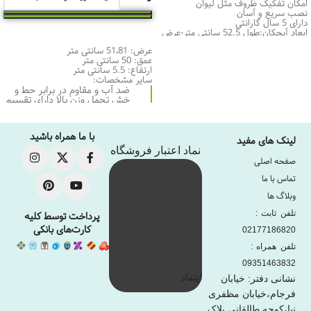
امکان تفکیک ظروف مثل لیوان
نصب سریع و آسان
دارای 5 سال گارانتی
ابعاد آبچکان:طول 52.5 سانتی متر-عرض
انتخاب گزینه‌ها
34.5 سانتی متر و ارتفاع 33 سانتی متر
عرض: 51،81 سانتی متر
عمق: 50 سانتی متر
ارتفاع: 5.5 سانتی متر
سایر مشخصات:
ضد آب و مقاوم در برابر حط و
خش تحمل وزن بالا دارای تقسیم
بندی هایی با اندازه های متنوع
می باشد.
با ما همراه باشید
لینک های مفید
نماد اعتبار فروشگاه
صفحه اصلی
تماس با ما
وبلاگ ها
تلفن ثابت :
پرداخت توسط کلیه
کارت‌های بانکی
02177186820
تلفن همراه :
09351463832
اینماد
نشانی دفتر: خیابان
فرجام،خیابان مظفری
نیا،کوچه طالقانی پلاک