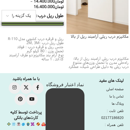
تومان
14.400.000
–
تومان
16.400.000
طول ریل درب
انتخاب گزینه‌ها
مکانیزم درب ریلی آرامبند ریل از بالا
ریل و قرقره درب کشویی مدل R-110
طول ریل درب :
2M, 3M
جنس ریل و قرقره درب :
فولاد
تحمل وزن :
80 کیلو گرم
اطلاعات بیشتر
نوع آرام بند مکانیزم:دو طرف آرامبند
مکانیزم درب ریلی آرامبند ریل از بالا:
گارانتی 1 ساله
راه‌حلی مدرن با تحمل وزن‌های متنوع
ساخت ایران
درب ریلی به دلیل طراحی شیک، عملکرد
با ما همراه باشید
لینک های مفید
نماد اعتبار فروشگاه
صفحه اصلی
تماس با ما
وبلاگ ها
تلفن ثابت :
پرداخت توسط کلیه
کارت‌های بانکی
02177186820
تلفن همراه :