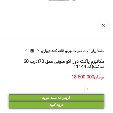
بزرگنمایی تصویر
خانه
یراق آلات کابینت
یراق آلات کمد دیواری
مکانیزم پاکت دور اکو ملونی عمق 70(درب 60
سانت)کد 11144
تومان
18.600.000
افزودن به سبد خرید
خرید کنید