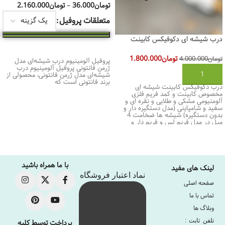
تومان
36.000
–
تومان
2.160.000
متعلقات پروفیل
درب شیشه ای دکوفیکس کابینت
انتخاب گزینه‌ها
تومان
1.800.000
تومان
4.000.000
پروفیل آلومینیوم درب شیشه‌ای مدل
ژرمن فانتونی پروفیل آلومینیوم درب
افزودن به سبد خرید
شیشه‌ای مدل ژرمن فانتونی، محصولی از
برند فانتونی است که
درب دکوفیکس کابینت شیشه ای
مخصوص کابینت و کمد فریم فلزی
آلومنیومی مشکی و طلایی و نقره ای و
سفید و شامپاینی (مدل دستگیره دار و
بدون دستگیره) شیشه ها ضخامت 4
میل در مدل فریم لس و فریم دار و
دستگیره دار ساخت ایران (کیفیت A+)
با ما همراه باشید
لینک های مفید
نماد اعتبار فروشگاه
صفحه اصلی
تماس با ما
وبلاگ ها
تلفن ثابت :
پرداخت توسط کلیه