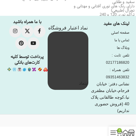
سفید و طلایی
دارای رنگ های نوری آفتابی و مهتابی و
نچرال (طبیعی)
تراکم نوری 120 و 240
دارای عرض 18mm و عمق 8mm
با ما همراه باشید
دارای گارانتی 18 ماه
لینک های مفید
ساخت ایران
نماد اعتبار فروشگاه
صفحه اصلی
تماس با ما
وبلاگ ها
تلفن ثابت :
پرداخت توسط کلیه
کارت‌های بانکی
02177186820
تلفن همراه :
09351463832
اینماد
نشانی دفتر: خیابان
فرجام،خیابان مظفری
نیا،کوچه طالقانی پلاک
40 (فروش حضوری
نداریم)
0