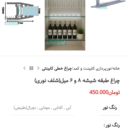
خانه
نورپردازی کابینت و کمد
چراغ خطی کابینتی
چراغ طبقه شیشه‌ ۸ و ۶ میل(شلف نوری)
تومان
450.000
رنگ نور
آبی
,
آفتابی
,
مهتابی
,
نچرال(طبیعی)
رنگ نور