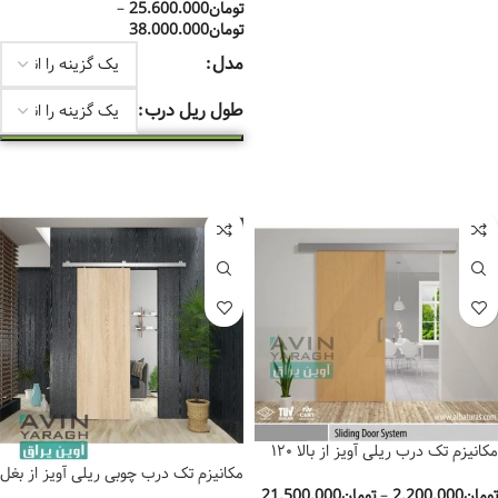
اطلاعات بیشتر
تومان
25.600.000
–
تومان
38.000.000
مدل
طول ریل درب
انتخاب گزینه‌ها
مکانیزم تک درب ریلی آویز از بالا ۱۲۰
کیلو دو طرف آرام بند آلباتور
مکانیزم تک درب چوبی ریلی آویز از بغل
60 کیلو آلباتور کد 7340
تومان
2.200.000
–
تومان
21.500.000