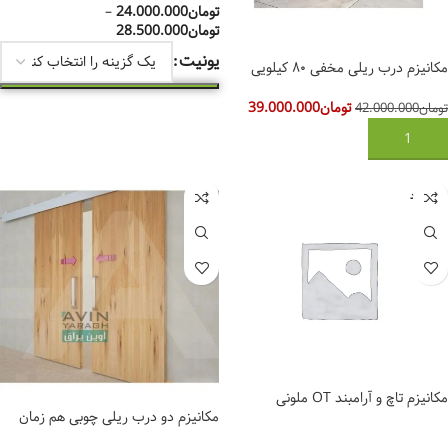
تومان
24.000.000
–
تومان
28.500.000
یونیت
مکانیزم درب ریلی مخفی ۸۰ کیلویی
مدل Latnet-01
تومان
39.000.000
تومان
42.000.000
انتخاب گزینه‌ها
افزودن به سبد خرید
ناموجود
مکانیزم تاچ و آرامبند OT ملونی
مکانیزم دو درب ریلی چوبی هم زمان
بازشو کد 9820