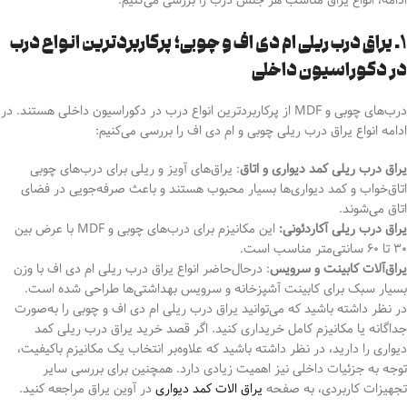
۱. یراق درب ریلی ام دی اف و چوبی؛ پرکاربردترین انواع درب
در دکوراسیون داخلی
درب‌های چوبی و MDF از پرکاربردترین انواع درب در دکوراسیون داخلی هستند. در
ادامه انواع یراق درب ریلی چوبی و ام دی اف را بررسی می‌کنیم:
یراق درب ریلی کمد دیواری و اتاق
: یراق‌های آویز و ریلی برای درب‌های چوبی
اتاق‌خواب‌ و کمد دیواری‌ها بسیار محبوب هستند و
باعث صرفه‌جویی در فضای
اتاق می‌شوند.
یراق درب ریلی آکاردئونی:
این مکانیزم برای درب‌های چوبی و MDF با عرض بین
۳۰ تا ۶۰ سانتی‌متر مناسب است.
یراق‌آلات کابینت و سرویس
: در‌حال‌حاضر انواع یراق درب ریلی ام دی اف با وزن
بسیار سبک برای کابینت آشپزخانه و سرویس‌ بهداشتی‌ها طراحی شده است.
در نظر داشته باشید که می‌توانید یراق درب ریلی ام دی اف و چوبی را به‌صورت
جداگانه یا مکانیزم کامل خریداری کنید. اگر قصد خرید یراق درب ریلی کمد
دیواری را دارید، در نظر داشته باشید که علاوه‌بر انتخاب یک مکانیزم باکیفیت،
توجه به جزئیات داخلی نیز اهمیت زیادی دارد. همچنین برای بررسی سایر
تجهیزات کاربردی، به صفحه
یراق الات کمد دیواری
در آوین یراق مراجعه کنید.