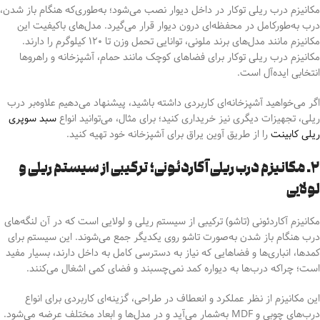
مکانیزم درب ریلی توکار در داخل دیوار نصب می‌شود؛ به‌طوری‌که هنگام باز شدن،
درب به‌طورکامل در محفظه‌ای درون دیوار قرار می‌گیرد. مدل‌های باکیفیت این
مکانیزم مانند مدل‌های برند ملونی، توانایی تحمل وزن تا ۱۲۰ کیلوگرم را دارند.
مکانیزم درب ریلی توکار برای فضاهای کوچک مانند حمام، آشپزخانه و راهروها
انتخابی ایده‌آل است.
اگر می‌خواهید آشپزخانه‌ای کاربردی داشته باشید، پیشنهاد می‌دهیم علاوه‌بر درب
ریلی، تجهیزات دیگری نیز خریداری کنید؛ برای مثال، می‌توانید انواع
سبد سوپری
ریلی کابینت
را از طریق آوین یراق برای آشپزخانه خود تهیه کنید.
۲. مکانیزم درب ریلی آکاردئونی؛ ترکیبی از سیستم ریلی و
لولایی
مکانیزم آکاردئونی (تاشو) ترکیبی از سیستم ریلی و لولایی است که در آن لنگه‌های
درب هنگام باز شدن به‌صورت تاشو روی یکدیگر جمع می‌شوند.
این سیستم برای
کمدها، انباری‌ها و فضاهایی که نیاز به دسترسی کامل به داخل دارند، بسیار مفید
است؛
چراکه درب‌ها به دیواره کمد نمی‌چسبند و فضای کمی اشغال می‌کنند.
این مکانیزم از نظر عملکرد و انعطاف در طراحی، گزینه‌ای کاربردی برای انواع
درب‌های چوبی و MDF به‌شمار می‌آید
و در مدل‌ها و ابعاد مختلف عرضه می‌شود.