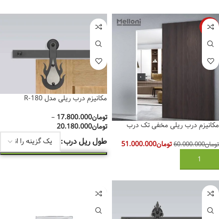
-15%
مکانیزم درب ریلی مدل R-180
تومان
17.800.000
–
مکانیزم درب ریلی مخفی تک درب
تومان
20.180.000
ملونی مدل ghost 11090
طول ریل درب
تومان
51.000.000
تومان
60.000.000
افزودن به سبد خرید
انتخاب گزینه‌ها