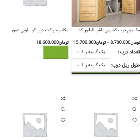
مکانیزم درب کشویی تاشو آلباتور کد
مکانیزم پاکت دور اکو ملونی عمق
۷۴۴۱(درب آکاردئونی بدون ریل پایین)
70(درب 60 سانت)کد 11144
تومان
8.700.000
–
تومان
15.700.000
تومان
18.600.000
تعداد درب
افزودن به سبد خرید
طول ریل درب
انتخاب گزینه‌ها