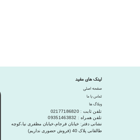
لینک های مفید
صفحه اصلی
تماس با ما
وبلاگ ها
تلفن ثابت : 02177186820
تلفن همراه : 09351463832
نشانی دفتر: خیابان فرجام،خیابان مظفری نیا،کوچه
طالقانی پلاک 40 (فروش حضوری نداریم)