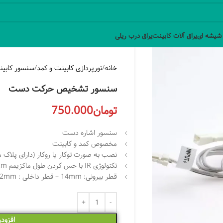
 شیشه ای
یراق آلات کابینت
یراق درب ریلی
خانه
نورپردازی کابینت و کمد
سنسور کابین
سنسور تشخیص حرکت دست
تومان
750.000
سنسور اشاره دست
مخصوص کمد و کابینت
نصب به صورت توکار یا روکار (دارای پلا
تکنولوژی IR با حس کردن طول ماکزیمم 5cm
قطر بیرونی: 14mm – قطر داخلی : 12mm
افزود